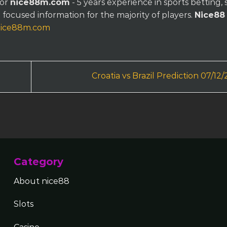
tor
nice88m.com
- 5 years experience in sports betting, s
 focused information for the majority of players.
Nice88
/nice88m.com
Croatia vs Brazil Prediction 07/12
Category
About nice88
Slots