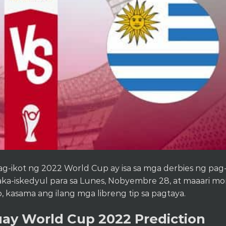
-ikot ng 2022 World Cup ay isa sa mga derbies ng pag-
aka-iskedyul para sa Lunes, Nobyembre 28, at maaari m
 kasama ang ilang mga libreng tip sa pagtaya.
ay World Cup 2022 Prediction