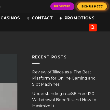
REGISTER
BONUS ₱777
 CASINOS
CONTACT
PROMOTIONS
RECENT POSTS
Review of Jiliace asia: The Best
Platform for Online Gaming and
Slot Machines
Understanding nice88 Free 120
Withdrawal Benefits and How to
Maximize It