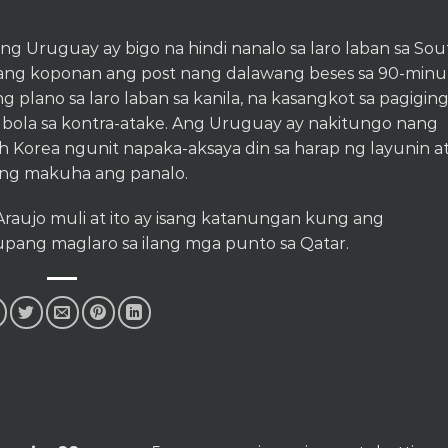
Uruguay ay bigo na hindi nanalo sa laro laban sa Sou
ang koponan ang post nang dalawang beses sa 90-minu
plano sa laro laban sa kanila, na kasangkot sa pagigin
a bola sa kontra-atake. Ang Uruguay ay nakitungo nang
 Korea ngunit napaka-aksaya din sa harap ng layunin a
ang makuha ang panalo.
raujo muli at ito ay isang katanungan kung ang
upang maglaro sa ilang mga punto sa Qatar.