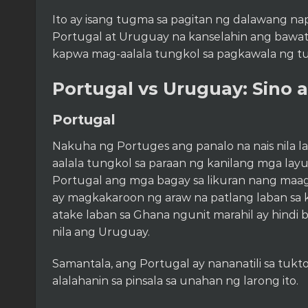
Ito ay isang tugma sa pagitan ng dalawang n
Portugal at Uruguay na kanselahin ang bawat 
kapwa mag-aalala tungkol sa pagkawala ng tu
Portugal vs Uruguay: Sino 
Portugal
Nakuha ng Portuges ang panalo na nais nila l
aalala tungkol sa paraan ng kanilang mga layu
Portugal ang mga bagay sa likuran nang maag
ay magkakaroon ng araw na patlang laban sa ka
atake laban sa Ghana ngunit marahil ay hindi 
nila ang Uruguay.
Samantala, ang Portugal ay nananatili sa tukt
alalahanin sa pinsala sa unahan ng larong ito.