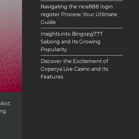
Navigating the nice888 login
register Process: Your Ultimate
Guide
Insights into Bingopg777
Sabong and Its Growing
Popularity
Discover the Excitement of
Goperya Live Casino and Its
Features
ikot.
ong